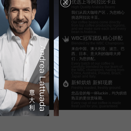
优选上等阿拉比卡豆
High Quality Arabica Beans
我们从四大咖啡产区，为您精心
挑选阿拉比卡豆。
Our coffee beans come directly
from top coffee producing regions,
and we make sure each and every
bean is Arabica.
WBC冠军团队精心拼配
Blended by the WBC Champions
来自中国、澳大利亚、波兰、巴
西、日本、意大利的咖啡大师
们，为您拼配。
Every batch of our coffee is
carefully blended by our team of
the WBC champions, hailing from
China, Australia, Poland, Brazil,
Japan and Italy.
新鲜烘焙 新鲜现磨
Freshly roasted, freshly ground.
您品尝的每一杯luckin，均为烘焙
熟豆的更佳赏味期。
Every cup of our coffee is made
fresh just for you, guaranteed.