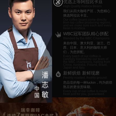
优选上等阿拉比卡豆
High Quality Arabica Beans
我们从四大咖啡产区，为您精心
挑选阿拉比卡豆。
Our coffee beans come directly
from top coffee producing regions,
and we make sure each and every
bean is Arabica.
WBC冠军团队精心拼配
Blended by the WBC Champions
来自中国、澳大利亚、波兰、巴
西、日本、意大利的咖啡大师
们，为您拼配。
Every batch of our coffee is
carefully blended by our team of
the WBC champions, hailing from
China, Australia, Poland, Brazil,
Japan and Italy.
新鲜烘焙 新鲜现磨
Freshly roasted, freshly ground.
您品尝的每一杯luckin，均为烘焙
熟豆的更佳赏味期。
Every cup of our coffee is made
fresh just for you, guaranteed.