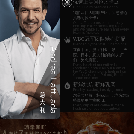
优选上等阿拉比卡豆
High Quality Arabica Beans
我们从四大咖啡产区，为您精心
挑选阿拉比卡豆。
Our coffee beans come directly
from top coffee producing regions,
and we make sure each and every
bean is Arabica.
WBC冠军团队精心拼配
Blended by the WBC Champions
来自中国、澳大利亚、波兰、巴
西、日本、意大利的咖啡大师
们，为您拼配。
Every batch of our coffee is
carefully blended by our team of
the WBC champions, hailing from
China, Australia, Poland, Brazil,
Japan and Italy.
新鲜烘焙 新鲜现磨
Freshly roasted, freshly ground.
您品尝的每一杯luckin，均为烘焙
熟豆的更佳赏味期。
Every cup of our coffee is made
fresh just for you, guaranteed.