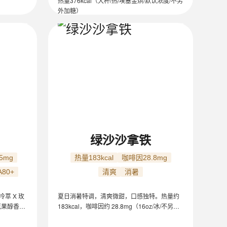
热量376kcal（大杯/热/埃塞金烘/默认浓度/不另
外加糖）
绿沙沙拿铁
5mg
热量183kcal
咖啡因28.8mg
A80+
清爽
消暑
萃 X 玫
夏日消暑特调，清爽微甜，口感独特。热量约
花果醇香。
183kcal，咖啡因约 28.8mg（16oz/冰/不另外
快速冷萃
加糖）。适合口味清淡人群、咖啡爱好者。
阴重瓣玫