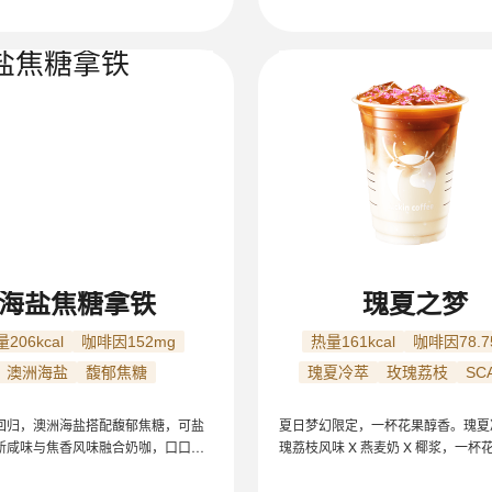
海盐焦糖拿铁
瑰夏之梦
206kcal
咖啡因152mg
热量161kcal
咖啡因78.7
澳洲海盐
馥郁焦糖
瑰夏冷萃
玫瑰荔枝
SC
回归，澳洲海盐搭配馥郁焦糖，可盐
夏日梦幻限定，一杯花果醇香。瑰夏冷
新咸味与焦香风味融合奶咖，口口柔
瑰荔枝风味 X 燕麦奶 X 椰浆，一杯
IAC 金奖豆，新鲜现磨好咖啡。热量
源自单一产地精品埃塞瑰夏咖啡豆，
cal，咖啡因约 152mg（16oz/冰/少甜/
果酸清甜。顶部真实玫瑰花，甄选平