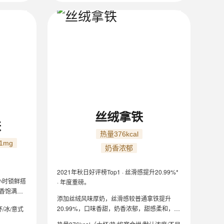
丝绒拿铁
铁
热量376kcal
1mg
奶香浓郁
2021年秋日好评榜Top1 · 丝滑感提升20.99%*
1小时锁鲜搭
· 年度重磅。
香饱满，
添加丝绒风味厚奶，丝滑感较普通拿铁提升
20.99%，口味香甜，奶香浓郁，甜感柔和，尽
杯/冰/意式
显丝滑。