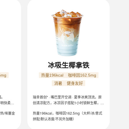
冰吸生椰拿铁
6mg
热量196kcal
咖啡因162.5mg
消暑
健身友好
喝。
瑞幸首创* · 嘴巴里开空调 · 夏季冰爽顶流。原
口明快柔
创清凉配方，冰凉因子搭配1小时锁鲜生椰，椰
微甜。
香与咖啡香在清凉感中层层绽放，口味微甜，
/热/埃塞金
热量196kcal，咖啡因162.5mg（大杯/冰/意式
余甘弥漫。
拼配/默认浓度/不另外加糖）