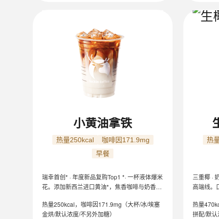
小黄油拿铁
热量250kcal
咖啡因171.9mg
热量
早餐
瑞幸首创* · 年度新品复购Top1 *· 一杯液体爆米
三重椰 ·
花。添加新西兰进口黄油*，焦香咖啡与奶香黄
高端线。
油交织出焦糖风味，柔滑绵密，口味较甜，香
榨椰浆清
热量250kcal，咖啡因171.9mg（大杯/冰/埃塞
热量470k
醇不腻。可作为早餐饮用。
织，边嚼
金烘/默认浓度/不另外加糖）
拼配/默认