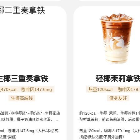
生椰三重奏拿铁
轻椰茉莉拿
470kcal
咖啡因147.6mg
热量120kcal
咖啡因179.
生椰高端线
健身友好
 奶油顶×冷榨椰浆*×椰奶冻* · 生椰家族
约120kcal · 生椰+茉莉。生椰冷榨
口味较甜，椰子奶油顶绵密丝滑，冷
配鲜萃茉莉，前调茉莉清雅，后调椰
甜，椰奶冻滑嫩，三重椰香层层交
口味清淡，轻盈鲜爽回甘。
cal，咖啡因147.6mg（大杯/冰/意式
热量120kcal，咖啡因179.1mg（大
边喝超满足。
浓度/微甜）
拼配/默认浓度/不另外加糖）