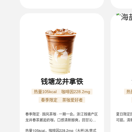
钱塘龙井拿铁
热量105kcal
咖啡因228.2mg
热量
春季限定
茶咖爱好者
春季限定 · 国风茶咖 · 一期一会。浙江钱塘产区
夏日限定
龙井春茶邂逅奶咖，口感清新醇爽，回甘沁
可甜。清
喉，龙井清香与咖啡醇香三重协奏。
和丝滑。I
热量105kcal，咖啡因228.2mg（大杯/冰/意式
约 206k