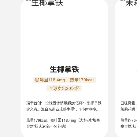
全部
生椰拿铁
咖啡因118.4mg
热量179kcal
全球卖出20亿杯
瑞幸首创* · 全球累计销量超20亿杯* · 生椰拿铁
口味微甜，约
定义者。源自东南亚成熟生椰*，1小时冷榨锁
茉莉花香
鲜*，搭配IIAC金奖咖啡豆，椰香与咖啡香层层
滑，茶香
热量179kcal，咖啡因118.4mg（大杯/冰/埃塞
热量约76-
交织，口感丝滑，口味微甜。
金烘/默认浓度/不另外糖）
塞金烘/默