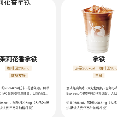
茉莉花香拿铁
拿铁
咖啡因236mg
热量268kcal
咖啡因98.
健身友好
早餐
76-94kcal低卡 · 花香茶咖。鲜萃
意式经典奶咖 · 太妃糖尾韵 · 全年必
与IIAC金奖咖啡豆融合，口感轻盈丝
Espresso与香醇牛奶精妙融合，入
与咖啡香层层交织。
和，后段坚果尾韵，口感平衡，口味
94kcal，咖啡因236mg（大杯/冰/埃
热量268kcal，咖啡因98.6mg（大杯
认浓度/不另外加糖/牛奶）
烘/默认浓度/不另外加糖/牛奶）