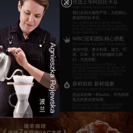
优选上等阿拉比卡豆
High Quality Arabica Beans
我们从四大咖啡产区，为您精心
挑选阿拉比卡豆。
Our coffee beans come directly
from top coffee producing regions,
and we make sure each and every
bean is Arabica.
WBC冠军团队精心拼配
Blended by the WBC Champions
来自中国、澳大利亚、波兰、巴
西、日本、意大利的咖啡大师
们，为您拼配。
Every batch of our coffee is
carefully blended by our team of
the WBC champions, hailing from
China, Australia, Poland, Brazil,
Japan and Italy.
新鲜烘焙 新鲜现磨
Freshly roasted, freshly ground.
您品尝的每一杯luckin，均为烘焙
熟豆的更佳赏味期。
Every cup of our coffee is made
fresh just for you, guaranteed.